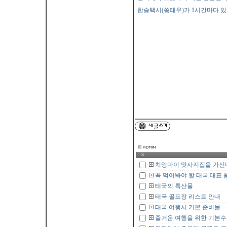
합승택시(쏭태우)가 1시간마다 있
글*
여성동아
치앙마이 맛사지집을 가신
꼭 먹어봐야 할 태국 대표 음식
태국의 특산물
태국 골프장 리스트 안내
태국 여행시 기본 준비물
즐거운 여행을 위한 기본