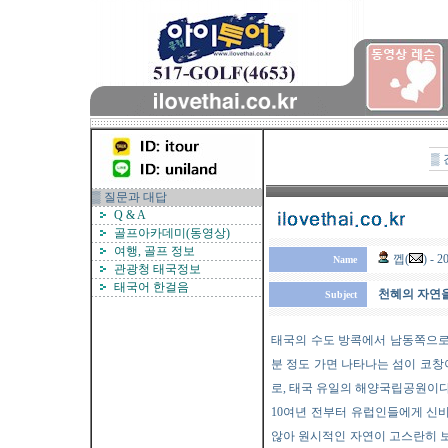
▒
▒ 질문과 대답
Q & A
골프아카데미(동영상)
여행, 골프 정보
껩(
) -
Name
관광청 태국정보
태국어 한걸음
천혜의 자연을
Subject
태국의 수도 방콕에서 남동쪽으로 
분 정도 가면 나타나는 섬이 코창이
로, 태국 유일의 해양국립공원이다
10여년 전부터 유럽인들에게 신
않아 원시적인 자연이 고스란히 