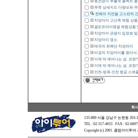
동전없이 후불제 콜렉트 콜
푸켓 상세지도 다량보유-
천혜의 자연을 고스란히 간직
치앙마이 고산족 체험 상품
골든트라이앵글 체험상품 
치앙마이 관광지 입장료 및
치앙마이 명소
태국의 최북단 치앙라이
비경의 치앙마이를 찾아서..
이제 막 깨어나는 섬 .코창!! 
이제 막 깨어나는 섬 .코창!! 
인천-방콕-인천 항공 스케
Copyr
회
135-889 서울 강남구 논현동 203-
TEL : 02-517-4653 FAX : 0
Copyright (c) 2001. 클럽아이투어 All 