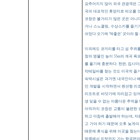
갖추어지지 않아 외국 관광객은 그
국의 대표적인 휴양지로 떠오를 것
코창은 볼거리가 많은 곳은 아니다
거나 스노클링, 수상스키를 즐기기
쉬었다 오기에 '딱좋은' 곳이라 할 
이외에도 코끼리를 타고 섬 주위
창의 명물인 높이 55m의 계곡 폭
를 풀기에 충분하다. 한편, 집
칵테일바를 찾는 것도 이국적 즐
숙박시설은 과거엔 내국인이나 배
인 개발을 시작하면서 펜션형 리
리조트로 바닷가에 자리잡고 있어
생 잊을 수 없는 아름다운 추억을
아직까지 코창은 교통이 불편한 
하고 아침에 출발해야 하는데, 자
고 가야 하기 떄문에 오후 늦게야
때문에 휴식을 위해 이곳을 찾는다
방콕에서 뜨랏까지 가는 항공편이 