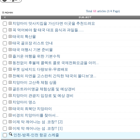
Total
68
articles (
1
/
4
Page)
치앙마이 맛사지집을 가신다면 이곳을 추천드려요
꼭 먹어봐야 할 태국 대표 음식과 과일들......
태국의 특산물
태국 골프장 리스트 안내
태국 여행시 기본 준비물
즐거운 여행을 위한 기본수칙
동전없이 후불제 콜렉트 콜로 국제전화요금을 아끼...
푸켓 상세지도 다량보유-무료배포
천혜의 자연을 고스란히 간직한 '태국의 몰디브'코...
치앙마이 고산족 체험 상품
골든트라이앵글 체험상품 및 예상경비
치앙마이 관광지 입장료 및 예상 경비
치앙마이 명소
태국의 최북단 치앙라이
비경의 치앙마이를 찾아서...
이제 막 깨어나는 섬 .코창!! [2]
이제 막 깨어나는 섬 .코창!! [1]
인천-방콕-인천 항공 스케줄