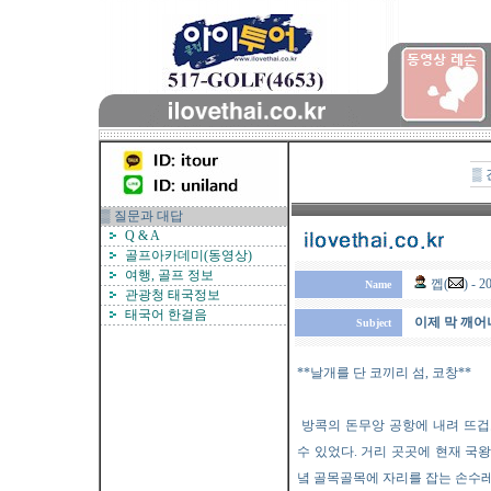
▒
▒ 질문과 대답
Q & A
골프아카데미(동영상)
여행, 골프 정보
껩(
) -
Name
관광청 태국정보
태국어 한걸음
이제 막 깨어나는
Subject
**날개를 단 코끼리 섬, 코창**
방콕의 돈무앙 공항에 내려 뜨겁
수 있었다. 거리 곳곳에 현재 국
녘 골목골목에 자리를 잡는 손수레