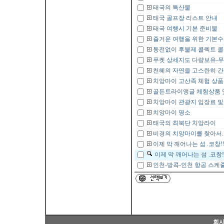
태국의 특산물
태국 골프장 리스트 안내
태국 여행시 기본 준비물
즐거운 여행을 위한 기본
동전없이 후불제 콜렉트 콜
푸켓 상세지도 다량보유-
천혜의 자연을 고스란히 간직
치앙마이 고산족 체험 상품
골든트라이앵글 체험상품 
치앙마이 관광지 입장료 및
치앙마이 명소
태국의 최북단 치앙라이
비경의 치앙마이를 찾아서..
이제 막 깨어나는 섬 .코창!! 
이제 막 깨어나는 섬 .코창!! 
인천-방콕-인천 항공 스케
Copyr
회