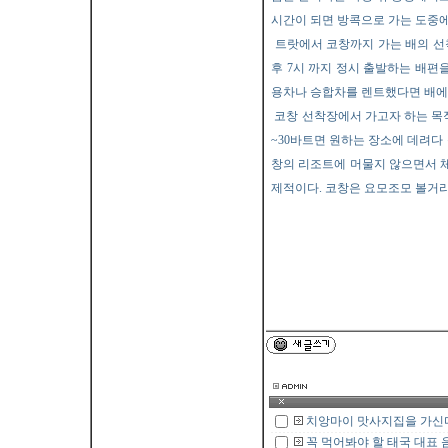
시간이 되면 방콕으로 가는 도중에
트랏에서 코창까지 가는 배의 선착장
후 7시 까지 정시 출발하는 배편
용차나 승합차를 렌트했다면 배에 
코창 선착장에서 가고자 하는 목적
~30바트면 원하는 장소에 데려다 
창의 리조트에 머물지 않으면서 
제적이다. 코창은 요모조모 볼거리
글*
레이디경향
치앙마이 맛사지집을 가신
꼭 먹어봐야 할 태국 대표 음식