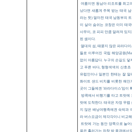
여름이면 동남아 리조트를 최고의
났다면 새롭게 주목 받는 태국 남동부
라는 뜻) 얼마전 태국 남동부의 
이 살아 숨쉬는 코창은 이미 태
사무이, 코 피피 만큼 알려져 있지
된 셈이다.
열대의 섬, 때묻지 않은 파라다이
들로 이루어진 국립 해양공원(Mari
없이 아름답다. 누구의 손길도 닿지
고 푸른 바다, 형형색색의 산호초
유럽인이나 일본인 한테는 잘 알
화이트 샌드 비치를 비롯한 해안
곳이 그들에겐 '파라다이스'임이 
방콕에서 비행기를 타고 트랏에 오지
랏에 도착한다. 태국은 자정 무
지 않은 배낭여행족에겐 숙박과 이
라 버스요금이 제각각이니 비교해
트랏에 가는 동안 양쪽으로 늘어
움은 흘러가는 차창 밖 풍경에서도