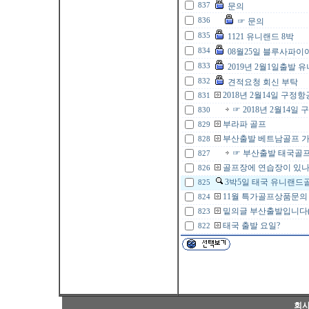
837
문의
836
☞ 문의
835
1121 유니랜드 8박
834
08월25일 블루사파이
833
2019년 2월1일출발 
832
견적요청 회신 부탁
2018년 2월14일 구
831
☞ 2018년 2월14
830
부라파 골프
829
부산출발 베트남골프 
828
☞ 부산출발 태국골
827
골프장에 연습장이 있나
826
3박5일 태국 유니랜드
825
11월 특가골프상품문의
824
밑의글 부산출발입니다
823
태국 출발 요일?
822
Copyrig
회