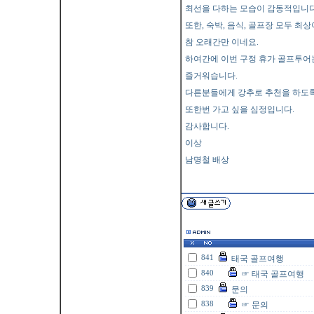
최선을 다하는 모습이 감동적입니다
또한, 숙박, 음식, 골프장 모두 최
참 오래간만 이네요.
하여간에 이번 구정 휴가 골프투어
즐거워습니다.
다른분들에게 강추로 추천을 하도록
또한번 가고 싶을 심정입니다.
감사합니다.
이상
남명철 배상
841
태국 골프여행
840
☞ 태국 골프여행
839
문의
838
☞ 문의