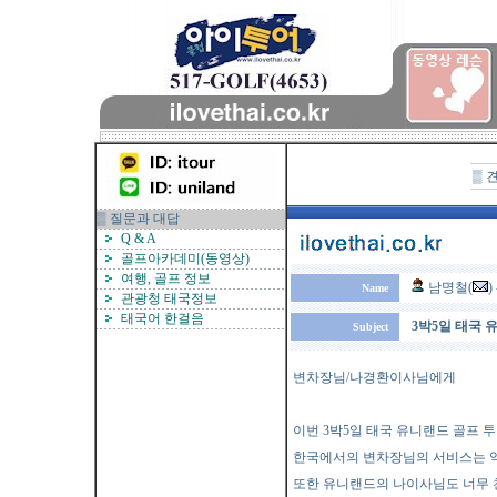
▒ 
▒ 질문과 대답
Q & A
골프아카데미(동영상)
여행, 골프 정보
남명철(
)
Name
관광청 태국정보
태국어 한걸음
3박5일 태국
Subject
변차장님/나경환이사님에게
이번 3박5일 태국 유니랜드 골프 
한국에서의 변차장님의 서비스는 
또한 유니랜드의 나이사님도 너무 