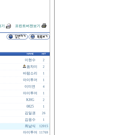
내기
프린트버젼보기
이현수
2
쏨챠이
2
바람소리
1
아이투어
1
이미연
4
아이투어
1
KHG
2
0825
1
김일권
26
김응수
1
최남식
12015
아이투어
11769