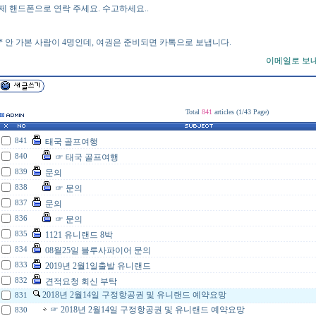
제 핸드폰으로 연락 주세요. 수고하세요..
* 안 가본 사람이 4명인데, 여권은 준비되면 카톡으로 보냅니다.
이메일로 보
Total
841
articles (
1
/
43
Page)
841
태국 골프여행
840
☞ 태국 골프여행
839
문의
838
☞ 문의
837
문의
836
☞ 문의
835
1121 유니랜드 8박
834
08월25일 블루사파이어 문의
833
2019년 2월1일출발 유니랜드
832
견적요청 회신 부탁
2018년 2월14일 구정항공권 및 유니랜드 예약요망
831
☞ 2018년 2월14일 구정항공권 및 유니랜드 예약요망
830